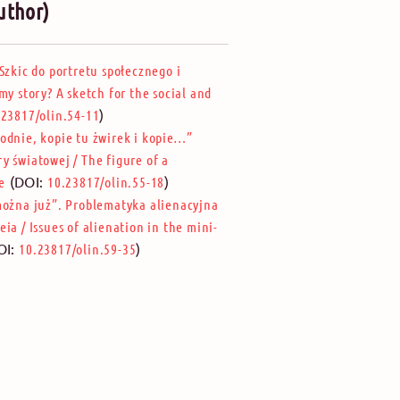
uthor)
Szkic do portretu społecznego i
my story? A sketch for the social and
)
.23817/olin.54-11
odnie, kopie tu żwirek i kopie…”
ry światowej
/
The figure of a
(DOI:
)
e
10.23817/olin.55-18
można już”. Problematyka alienacyjna
eia
/
Issues of alienation in the mini-
OI:
)
10.23817/olin.59-35