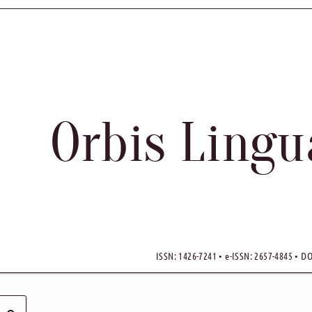
Orbis Ling
ISSN: 1426-7241 • e-ISSN: 2657-4845 • DO