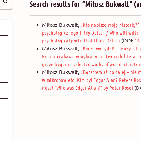
Search results for “Miłosz Bukwalt” (a
Miłosz Bukwalt
,
„Kto napisze moją historię?” 
psychologicznego Hildy Deitch
/
Who will write 
(DOI:
psychological portrait of Hilda Deitch
10
Miłosz Bukwalt
,
„Poczciwy rydel!… Służy mi g
Figura grabarza w wybranych utworach literatu
gravedigger in selected works of world literatur
Miłosz Bukwalt
,
„Dotarłem aż po dalej – nie 
w mikropowieści Kim był Edgar Alan? Petera Ros
(D
novel ‘Who was Edgar Allan?’ by Peter Rosei