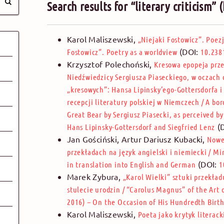
Search results for “literary criticism”
Karol Maliszewski
,
„Niejaki Fostowicz”. Poez
(DOI:
Fostowicz”. Poetry as a worldview
10.238
Krzysztof Polechoński
,
Kresowa epopeja prz
Niedźwiedzicy Sergiusza Piaseckiego, w oczach
„kresowych”: Hansa Lipinsky’ego-Gottersdorfa i
recepcji literatury polskiej w Niemczech
/
A bor
Great Bear by Sergiusz Piasecki, as perceived b
(
Hans Lipinsky-Gottersdorf and Siegfried Lenz
Jan Gościński,
Artur Dariusz Kubacki
,
Nowe
przekładach na język angielski i niemiecki
/
Min
(DOI:
in translation into English and German
1
Marek Zybura
,
„Karol Wielki” sztuki przekład
stulecie urodzin
/
“Carolus Magnus” of the Art o
2016) – On the Occasion of His Hundredth Birt
Karol Maliszewski
,
Poeta jako krytyk literac