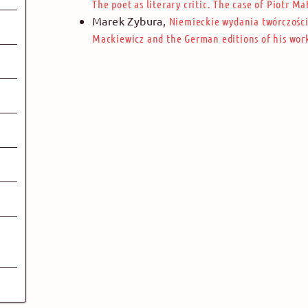
The poet as literary critic. The case of Piotr M
Marek Zybura
,
Niemieckie wydania twórczośc
Mackiewicz and the German editions of his wor