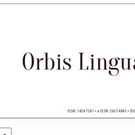
Orbis Ling
ISSN: 1426-7241 • e-ISSN: 2657-4845 • DO