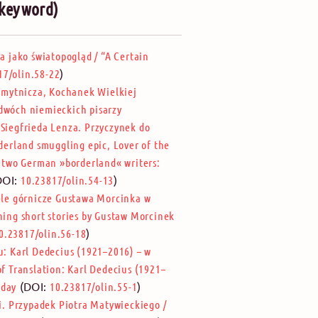
 (keyword)
ja jako światopogląd
/
“A Certain
)
17/olin.58-22
emytnicza, Kochanek Wielkiej
 dwóch niemieckich pisarzy
 Siegfrieda Lenza. Przyczynek do
derland smuggling epic, Lover of the
y two German »borderland« writers:
DOI:
)
10.23817/olin.54-13
le górnicze Gustawa Morcinka w
ing short stories by Gustaw Morcinek
)
0.23817/olin.56-18
u: Karl Dedecius (1921–2016) – w
f Translation: Karl Dedecius (1921–
(DOI:
)
hday
10.23817/olin.55-1
ki. Przypadek Piotra Matywieckiego
/