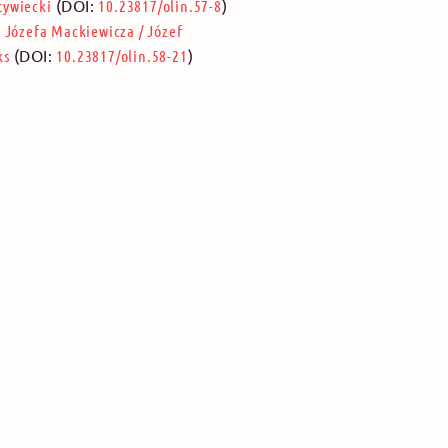
(DOI:
)
atywiecki
10.23817/olin.57-8
i Józefa Mackiewicza
/
Józef
(DOI:
)
ks
10.23817/olin.58-21